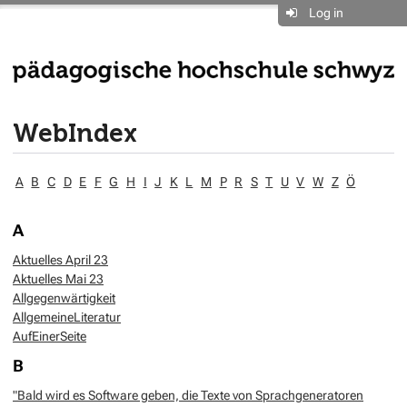
Log in
WebIndex
A
B
C
D
E
F
G
H
I
J
K
L
M
P
R
S
T
U
V
W
Z
Ö
A
Aktuelles April 23
Aktuelles Mai 23
Allgegenwärtigkeit
AllgemeineLiteratur
AufEinerSeite
B
"Bald wird es Software geben, die Texte von Sprachgeneratoren