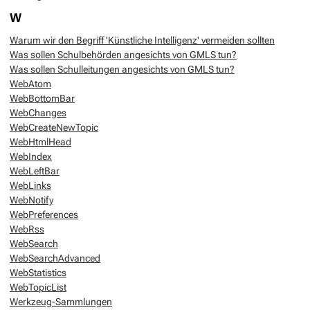
W
Warum wir den Begriff 'Künstliche Intelligenz' vermeiden sollten
Was sollen Schulbehörden angesichts von GMLS tun?
Was sollen Schulleitungen angesichts von GMLS tun?
WebAtom
WebBottomBar
WebChanges
WebCreateNewTopic
WebHtmlHead
WebIndex
WebLeftBar
WebLinks
WebNotify
WebPreferences
WebRss
WebSearch
WebSearchAdvanced
WebStatistics
WebTopicList
Werkzeug-Sammlungen