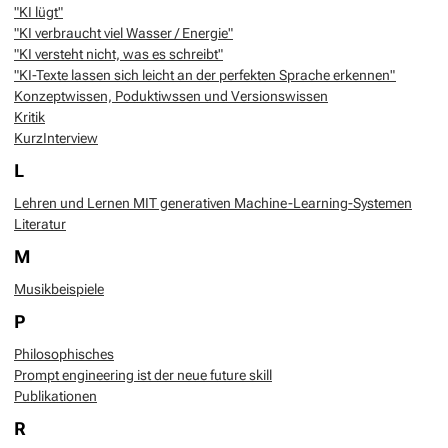
"KI lügt"
"KI verbraucht viel Wasser / Energie"
"KI versteht nicht, was es schreibt"
"KI-Texte lassen sich leicht an der perfekten Sprache erkennen"
Konzeptwissen, Poduktiwssen und Versionswissen
Kritik
KurzInterview
L
Lehren und Lernen MIT generativen Machine-Learning-Systemen
Literatur
M
Musikbeispiele
P
Philosophisches
Prompt engineering ist der neue future skill
Publikationen
R