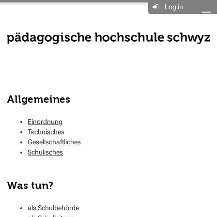
Log in
Allgemeines
Einordnung
Technisches
Gesellschaftliches
Schulisches
Was tun?
als Schulbehörde