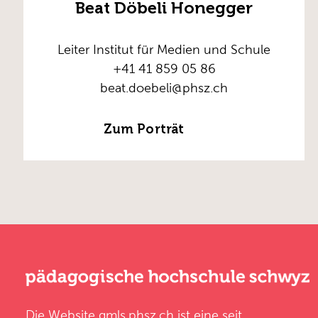
Beat Döbeli Honegger
Leiter Institut für Medien und Schule
+41 41 859 05 86
beat.doebeli@phsz.ch
Zum Porträt
Die Website
gmls.phsz.ch
ist eine seit