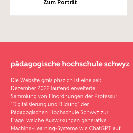
Zum Porträt
Die Website
gmls.phsz.ch
ist eine seit
Dezember 2022 laufend erweiterte
Sammlung von Einordnungen der
Professur
"Digitalisierung und Bildung"
der
Pädagogischen Hochschule Schwyz
zur
Frage, welche Auswirkungen generative
Machine-Learning-Systeme wie ChatGPT auf