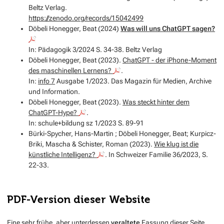
Beltz Verlag.
https://zenodo.org/records/15042499
Döbeli Honegger, Beat (2024)
Was will uns ChatGPT sagen?
In: Pädagogik 3/2024 S. 34-38. Beltz Verlag
Döbeli Honegger, Beat (2023).
ChatGPT - der iPhone-Moment
des maschinellen Lernens?
.
In:
info 7
Ausgabe 1/2023. Das Magazin für Medien, Archive
und Information.
Döbeli Honegger, Beat (2023).
Was steckt hinter dem
ChatGPT-Hype?
.
In: schule+bildung sz 1/2023 S. 89-91
Bürki-Spycher, Hans-Martin ; Döbeli Honegger, Beat; Kurpicz-
Briki, Mascha & Schister, Roman (2023).
Wie klug ist die
künstliche Intelligenz?
. In Schweizer Familie 36/2023, S.
22-33.
PDF-Version dieser Website
Eine sehr frühe, aber unterdessen
veraltete
Fassung dieser Seite