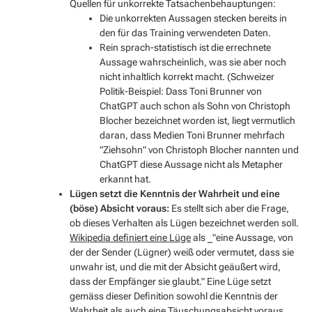
Quellen für unkorrekte Tatsachenbehauptungen:
Die unkorrekten Aussagen stecken bereits in
den für das Training verwendeten Daten.
Rein sprach-statistisch ist die errechnete
Aussage wahrscheinlich, was sie aber noch
nicht inhaltlich korrekt macht. (Schweizer
Politik-Beispiel: Dass Toni Brunner von
ChatGPT auch schon als Sohn von Christoph
Blocher bezeichnet worden ist, liegt vermutlich
daran, dass Medien Toni Brunner mehrfach
"Ziehsohn"
von Christoph Blocher nannten und
ChatGPT diese Aussage nicht als Metapher
erkannt hat.
Lügen setzt die Kenntnis der Wahrheit und eine
(böse) Absicht voraus:
Es stellt sich aber die Frage,
ob dieses Verhalten als Lügen bezeichnet werden soll.
Wikipedia definiert eine Lüge
als _"eine Aussage, von
der der Sender (Lügner) weiß oder vermutet, dass sie
unwahr ist, und die mit der Absicht geäußert wird,
dass der Empfänger sie glaubt." Eine Lüge setzt
gemäss dieser Definition sowohl die Kenntnis der
Wahrheit als auch eine Täuschungsabsicht voraus.