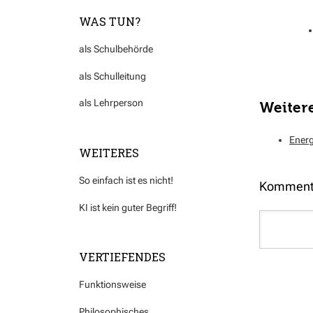
WAS TUN?
als Schulbehörde
als Schulleitung
als Lehrperson
Weiter
Energ
WEITERES
So einfach ist es nicht!
Komment
KI ist kein guter Begriff!
VERTIEFENDES
Funktionsweise
Philosophisches