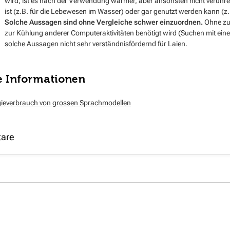
wird, ist es nach der Verwendung wärmer, aber ansonsten nicht verunr
ist (z.B. für die Lebewesen im Wasser) oder gar genutzt werden kann (z.
Solche Aussagen sind ohne Vergleiche schwer einzuordnen.
Ohne zu 
zur Kühlung anderer Computeraktivitäten benötigt wird (Suchen mit ei
solche Aussagen nicht sehr verständnisfördernd für Laien.
e Informationen
ieverbrauch von grossen Sprachmodellen
are