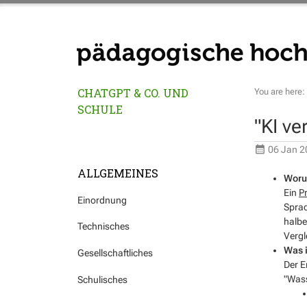
CHATGPT & CO. UND
You are here:
SCHULE
"KI ve
06 Jan 2
ALLGEMEINES
Woru
Ein
P
Einordnung
Sprac
halbe
Technisches
Vergl
Was i
Gesellschaftliches
Der E
"Wass
Schulisches