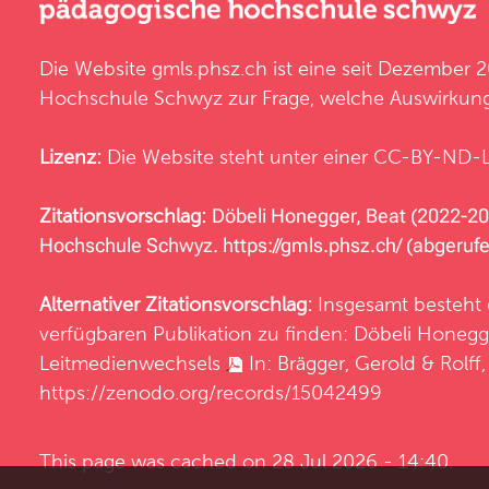
Die Website
gmls.phsz.ch
ist eine seit Dezember
Hochschule Schwyz
zur Frage, welche Auswirkun
Lizenz:
Die Website steht unter einer CC-BY-ND-L
Zitationsvorschlag:
Döbeli Honegger, Beat (2022-20
Hochschule Schwyz.
https://gmls.phsz.ch/
(abgerufe
Alternativer Zitationsvorschlag:
Insgesamt besteht
verfügbaren Publikation zu finden: Döbeli Honegge
Leitmedienwechsels
In: Brägger, Gerold & Rolff
https://zenodo.org/records/15042499
This page was cached on 28 Jul 2026 - 14:40.