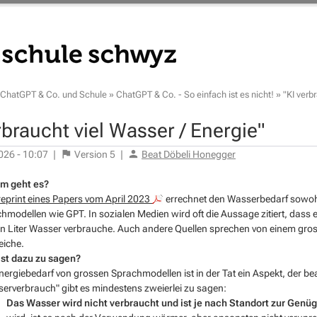
ChatGPT & Co. und Schule
»
ChatGPT & Co. - So einfach ist es nicht!
»
"KI verb
rbraucht viel Wasser / Energie"
026 - 10:07
|
Version
5
|
Beat Döbeli Honegger
m geht es?
reprint eines Papers vom April 2023
errechnet den Wasserbedarf sowohl
hmodellen wie GPT. In sozialen Medien wird oft die Aussage zitiert, dass 
n Liter Wasser verbrauche. Auch andere Quellen sprechen von einem gros
eiche.
st dazu zu sagen?
nergiebedarf von grossen Sprachmodellen ist in der Tat ein Aspekt, der bea
erverbrauch" gibt es mindestens zweierlei zu sagen:
Das Wasser wird nicht verbraucht und ist je nach Standort zur Genü